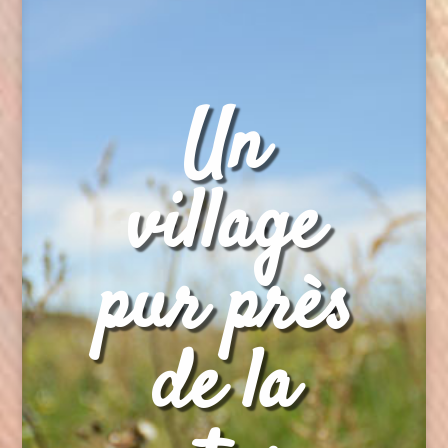
Un
village
pur près
de la