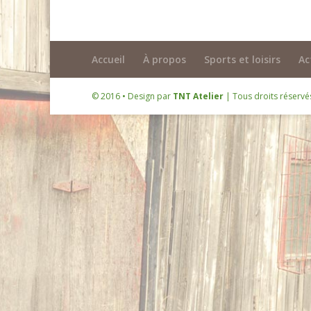
Accueil
À propos
Sports et loisirs
Ac
© 2016 • Design par
TNT Atelier
| Tous droits réserv