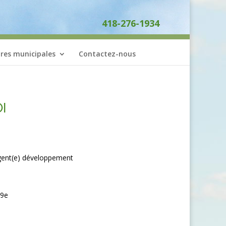
418-276-1934
ires municipales
Contactez-nous
I
 Agent(e) développement
49e