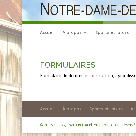
Accueil
À propos
Sports et loisirs
FORMULAIRES
Formulaire de demande construction, agrandiss
Accueil
À propos
Sports et loisirs
Ac
© 2016 • Design par
TNT Atelier
| Tous droits réserv