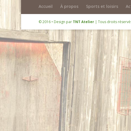
Accueil
À propos
Sports et loisirs
Ac
© 2016 • Design par
TNT Atelier
| Tous droits réserv