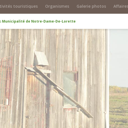
tivités touristiques
Organismes
Galerie photos
Affaire
és
Municipalité de Notre-Dame-De-Lorette